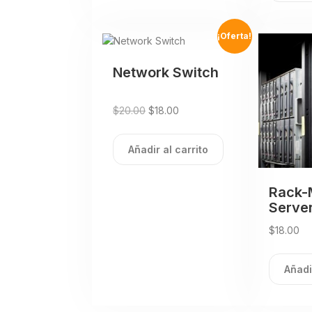
¡Oferta!
Network Switch
$
20.00
$
18.00
Añadir al carrito
Rack-
Serve
$
18.00
Añadi