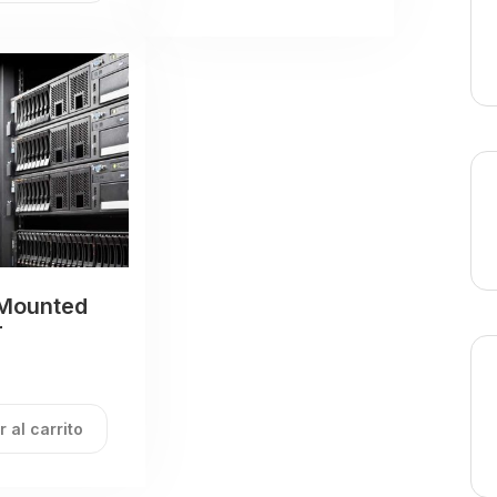
Mounted
r
r al carrito